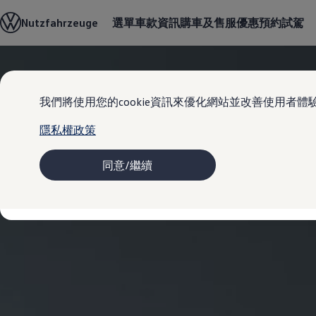
車款資訊
Nutzfahrzeuge
選單
車款資訊
購車及售服優惠
預約試駕
購車及售服優惠
購車優惠
售後服務優惠
型錄下載
Skip to
Skip
車主及售後服務
main
to
車主及售後服務
我們將使用您的cookie資訊來優化網站並改善使用者體
content
footer
原廠服務及召回專案
高田 (TAKATA) 安全氣囊產品安全召回
隱私權政策
配件及精品
VanLife
MapCare 導航圖資更新
同意/繼續
車主意見調查
愛車指南
新品及經濟型零件
保固資訊
關於福斯商旅
最新消息
新聞中心
福斯商旅品牌編年史
VanLife 樂旅人生
樂旅誌
下載車主專刊
創新科技