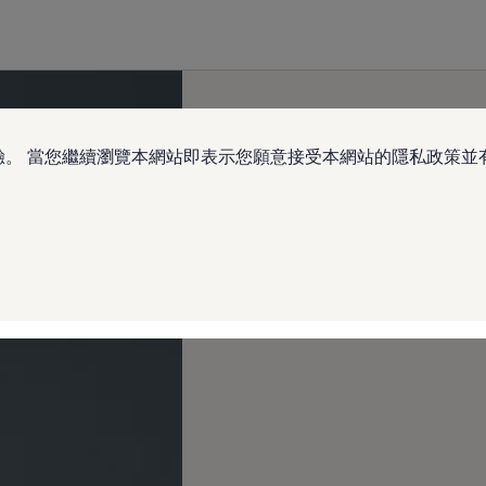
驗。 當您繼續瀏覽本網站即表示您願意接受本網站的隱私政策並有權