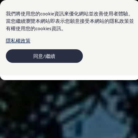
車款資訊
Nutzfahrzeuge
購車及售服優惠
我們將使用您的cookie資訊來優化網站並改善使用者體驗。
購車優惠
當您繼續瀏覽本網站即表示您願意接受本網站的隱私政策並
售後服務優惠
有權使用您的cookies資訊。
Skip to
Skip
型錄下載
main
to
車主及售後服務
隱私權政策
content
footer
車主及售後服務
原廠服務及召回專案
高田 (TAKATA) 安全氣囊產品安全召回
同意/繼續
配件及精品
VanLife
MapCare 導航圖資更新
車主意見調查
愛車指南
新品及經濟型零件
保固資訊
關於福斯商旅
最新消息
新聞中心
福斯商旅品牌編年史
VanLife 樂旅人生
樂旅誌
下載車主專刊
創新科技