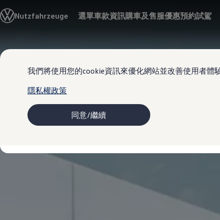
車款資訊
Nutzfahrzeuge
選單
車款資訊
購車及售服優惠
預約試駕
購車及售服優惠
購車優惠
售後服務優惠
型錄下載
Skip to
Skip
車主及售後服務
main
to
車主及售後服務
我們將使用您的cookie資訊來優化網站並改善使用者體
content
footer
原廠服務及召回專案
高田 (TAKATA) 安全氣囊產品安全召回
隱私權政策
配件及精品
VanLife
MapCare 導航圖資更新
同意/繼續
車主意見調查
愛車指南
新品及經濟型零件
保固資訊
關於福斯商旅
最新消息
新聞中心
福斯商旅品牌編年史
VanLife 樂旅人生
樂旅誌
下載車主專刊
創新科技