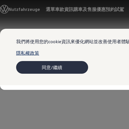
車款資訊
Nutzfahrzeuge
選單
車款資訊
購車及售服優惠
預約試駕
購車及售服優惠
購車優惠
售後服務優惠
型錄下載
Skip to
Skip
車主及售後服務
main
to
車主及售後服務
我們將使用您的cookie資訊來優化網站並改善使用者體
content
footer
原廠服務及召回專案
高田 (TAKATA) 安全氣囊產品安全召回
隱私權政策
配件及精品
VanLife
MapCare 導航圖資更新
同意/繼續
車主意見調查
愛車指南
新品及經濟型零件
保固資訊
關於福斯商旅
最新消息
新聞中心
福斯商旅品牌編年史
VanLife 樂旅人生
樂旅誌
下載車主專刊
創新科技