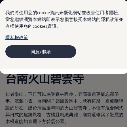
車款資訊
Nutzfahrzeuge
購車及售服優惠
我們將使用您的cookie資訊來優化網站並改善使用者體驗。
購車優惠
當您繼續瀏覽本網站即表示您願意接受本網站的隱私政策並
售後服務優惠
有權使用您的cookies資訊。
Skip to
Skip
型錄下載
main
to
車主及售後服務
台南 TAINAN
隱私權政策
content
footer
車主及售後服務
原廠服務及召回專案
高田 (TAKATA) 安全氣囊產品安全召回
同意/繼續
配件及精品
VanLife
盡享嘉南廣闊
MapCare 導航圖資更新
車主意見調查
愛車指南
台南火山碧雲寺
新品及經濟型零件
保固資訊
關於福斯商旅
最新消息
仁者樂山，不只可以感受森林呼喚，登高望遠更能忘卻俗
新聞中心
事、沉澱心靈。台南關子嶺風景區中，就有這麼一處偏幽靜
福斯商旅品牌編年史
謐的所在。建於清嘉慶年間的火山碧雲寺，不但有混合閩式
VanLife 樂旅人生
樂旅誌
與日式的建築風格，古樸且精緻典雅，廟前還修築了壯麗的
下載車主專刊
木棧道能夠直通下方碧雲公園。
創新科技