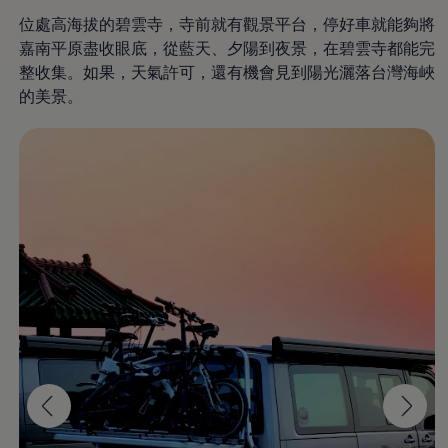
IQ.DRIVE 智能駕駛輔助系統
位處高海拔的碧雲寺，寺前就有觀景平台，停好車就能夠將
嘉南平原盡收眼底，從藍天、夕陽到夜景，在碧雲寺都能完
整收集。如果，天氣許可，還有機會見到陽光灑落台灣海峽
的美景。