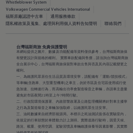
Whistleblower System
Volkswagen Commercial Vehicles International
福斯原廠認證中古車
通用服務條款
隱私權政策及蒐集、處理與利用個人資料告知聲明
聯絡我們
台灣福斯商旅 免責保護聲明
本網站提供之圖片、數據及功能配備等資料僅供參考，台灣福斯商旅保
有變更設計與規格的權利。 實際車款配備與售價，請洽詢台灣福斯商旅
全台展示中心，台灣福斯商旅保留對車款出售與否及其內容記載變更之
權利。
一、為維護民眾居住生活品質及環境安寧，請配備有「運動/競技模式」
等車輛(含跑車、大型重型機車)之車主，勿於市區及住宅區使用或行使
急加速、拉轉速行為，而高輸出功率會製造噪音之車輛，亦請車主盡量
避免於市區夜間21時至上午7時間行駛。
二、行政院環境保護署、內政部警政署及公路監理機關將針對車主擾寧
之行為及製造噪音之車輛加強取締，以維護民眾生活安寧。
三、油耗數據來自經濟部能源局。本標示之耗油測試值係在實驗室內，
依規定的行車狀態於車體動力計上測得。實際道路行駛時，因受天候、
路況、載重、使用空調、駕駛習慣及車輛維護保養等因素影響，其實際
油耗值常低於測試值。